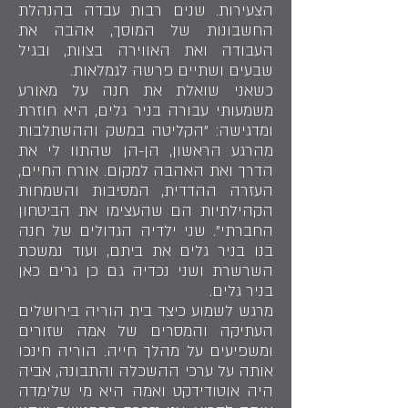
הצעירות. שנים רבות עבדה בהנהלת
החשבונות של המוסך, אהבה את
העבודה ואת האווירה בצוות, ובגיל
שבעים ושתיים פרשה לגמלאות.
כשאני שואלת את חנה על מאורע
משמעותי עבורה בניר גלים, היא חוזרת
ומדגישה: "הקליטה במשק וההשתלבות
מהרגע הראשון, הן-הן שהתוו לי את
הדרך ואת האהבה למקום. אורח החיים,
העזרה ההדדית, המסיבות והשמחות
הקהילתיות הם שהעצימו את הביטחון
החברתי". שני ילדיה הגדולים של חנה
בנו בניר גלים את ביתם, ועוד נמשכת
השרשרת ושני נכדיה גם כן גרים כאן
בניר גלים.
מרגש לשמוע כיצד בית הוריה בירושלים
העתיקה והמסרים של אמה שזורים
ומשפיעים על מהלך חייה. הוריה חינכו
אותה על ערכי ההשכלה והתבונה, אביה
היה אוטודידקט ואמה היא מי שלימדה