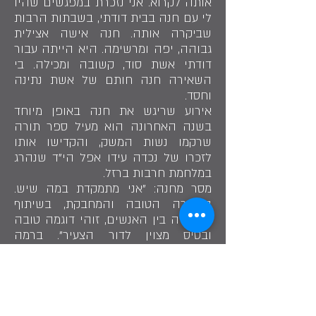
אותה לקרוא. אני נזכרת במפגשים שהיו
לי עם חנה בבית דודתי, בשבתות הרבות
שביקרה אותה. חנה אישה אצילית
גבוהה, יפה ומרשימה. היא הייתה עבור
דודתי אשת סוד, קשובה ומכילה. בי
השאירה חנה חותם של אשת נתינה
וחסד.
אירוע שריגש את חנה באופן מיוחד
בשנה האחרונה הוא מעיל ספר תורה
שרקמו נשות המשק, והקדישו אותו
לזכרו של נכדה עידו אפל הי"ד שנהרג
במלחמת חרבות ברזל.
מסר מחנה: "אני מתמקדת במה שיש.
באווירה הטובה והמחבקת, בשיתוף
הפעולה בין האנשים, זוהי דוגמה טובה
ובסיס מצוין לדור הצעיר". ברמה
האישית, חנה מקבלת באהבה ומכילה
כל אחד ואחת מבני משפחתה, גם אם
בחירותיו והשקפת עולמו שונה משלה.
"מזל שהגענו לכאן".