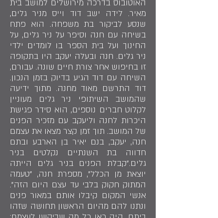
האוטובוס בדרכה מירושלים למושב בית
מאיר. לידה ישב דוד וייס מניר גלים,
שנסע לביקור בת משפחה. הוא פתח
בשיחה עם חנה וסיפר על ניר גלים, על
החינוך ועל בית הספר בו לומדים ילדי
ניר גלים. חנה ובעלה יעקב היו בתקופה
זו בחיפוש אחר צורת חיים שונה. עבורם,
השיחה עם דוד הגיע בדיוק בזמן הנכון.
דוד התרשם מאוד מחנה. מתוך ידיעה
שהמושב השיתופי ניר גלים מעוניין
לקלוט חברים נוספים, הוא סידר פגישת
היכרות לחנה וליעקב עם מזכיר הפנים
של המושב. תוך זמן קצר מצאו את עצמם
חנה, יעקב, בנם יאיר בן הארבע ובתם
חדווה בת השנתיים נקלטים בניר
גלים."קבלת הפנים בניר גלים הייתה
יוצאת מן הכלל", מספרת חנה, "טעמה
המתוק חקוק בלבי עד עצם היום הזה".
אנשי המקום קיבלו אותם במאור פנים
ונתנו להם מהיום הראשון תחושה שזהו
ביתם. היה כאן כל מה שביקשו לעצמם: