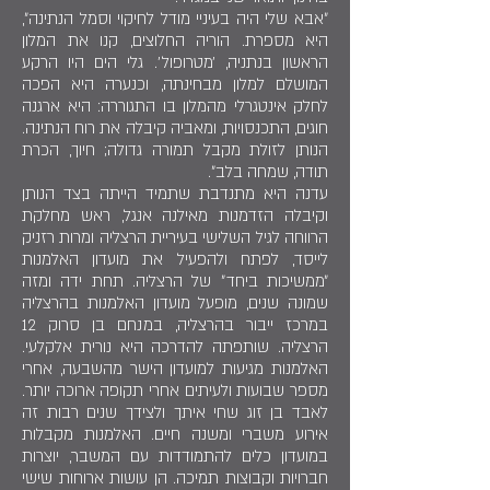
״אבא שלי היה בעיניי מודל לחיקוי וסמל הנתינה״,
היא מספרת. הוריה החלוצים, קנו את המלון
הראשון בנתניה, ׳מטרופול׳. גלי הים היו הרקע
המושלם למלון מבחינתה, וכנערה היא הפכה
לחלק אינטגרלי מהמלון בו התגוררה: היא ארגנה
חוגים, התכנסויות, ומאביה קיבלה את רוח הנתינה.
הנותן לזולת מקבל תמורה גדולה; חיוך, הכרת
תודה, שמחה בלב״.
עדנה היא מתנדבת שתמיד הייתה בצד הנותן
וקיבלה הזדמנות מאילנה אנגל, ראש מחלקת
הרווחה לגיל השלישי בעיריית הרצליה ומרות רזניק
לייסד, לפתח ולהפעיל את מועדון האלמנות
״ממשיכות ביחד״ של הרצליה. תחת ידה ומזה
שמונה שנים, מופעל מועדון האלמנות בהרצליה
במרכז ייבור בהרצליה, במנחם בן סרוק 12
הרצליה. שותפתה להדרכה היא נורית אלקלעי.
האלמנות מגיעות למועדון הישר מהשבעה, אחרי
מספר שבועות ולעיתים אחרי תקופה ארוכה יותר.
לאבד בן זוג שחי איתך ולצידך שנים רבות זה
אירוע משברי ומשנה חיים. האלמנות מקבלות
במועדון כלים להתמודדות עם המשבר, יוצרות
חברויות וקבוצות תמיכה. הן עושות ארוחות שישי