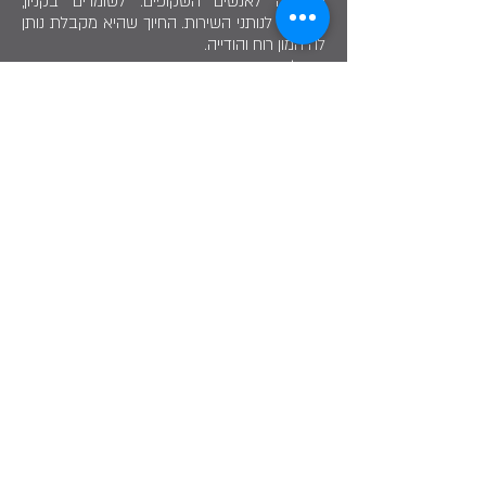
חשבונה לאנשים השקופים: לשומרים בקניון,
למנקים, לנותני השירות. החיוך שהיא מקבלת נותן
לה המון רוח והודייה.
הרצליה עבורה היא עיר תוססת וחיה. באזור
מגוריה היא נהנית מהקאנטרי, הפארק והספורטק.
המסר של עדנה לתושבי העיר: ״בהרצליה יש
הרבה נתינה והתנדבות, צריכים להיות גאים בעיר
ובשירותים שהיא מספקת לרווחת התושבים״.
להנאתה עדנה רוכבת על אופניים בהרצליה,
בארץ ובעולם.
על כנפי הנתינה
עדנה זינדרמן
שתף בסיפור