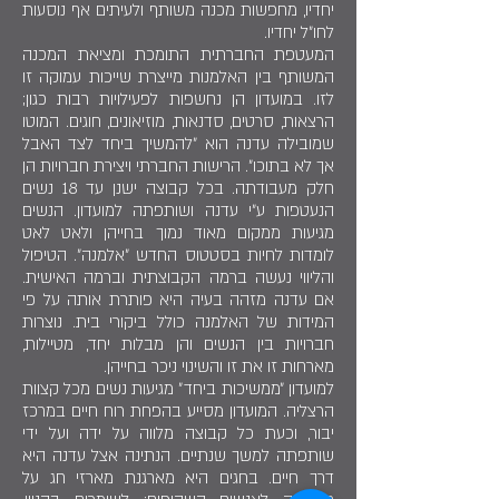
יחדיו, מחפשות מכנה משותף ולעיתים אף נוסעות
לחו״ל יחדיו.
המעטפת החברתית התומכת ומציאת המכנה
המשותף בין האלמנות מייצרת שייכות עמוקה זו
לזו. במועדון הן נחשפות לפעילויות רבות כגון;
הרצאות, סרטים, סדנאות, מוזיאונים, חוגים. המוטו
שמובילה עדנה הוא ״להמשיך ביחד לצד האבל
אך לא בתוכו״. הרישות החברתי ויצירת חברויות הן
חלק מעבודתה. בכל קבוצה ישנן עד 18 נשים
הנעטפות ע״י עדנה ושותפתה למועדון. הנשים
מגיעות ממקום מאוד נמוך בחייהן ולאט לאט
לומדות לחיות בסטטוס החדש ״אלמנה״. הטיפול
והליווי נעשה ברמה הקבוצתית וברמה האישית.
אם עדנה מזהה בעיה היא פותרת אותה על פי
המידות של האלמנה כולל ביקורי בית. נוצרות
חברויות בין הנשים והן מבלות יחד, מטיילות,
מארחות זו את זו והשינוי ניכר בחייהן.
למועדון ״ממשיכות ביחד״ מגיעות נשים מכל קצוות
הרצליה. המועדון מסייע בהפחת רוח חיים במרכז
יבור, וכעת כל קבוצה מלווה על ידה ועל ידי
שותפתה למשך שנתיים. הנתינה אצל עדנה היא
דרך חיים. בחגים היא מארגנת מארזי חג על