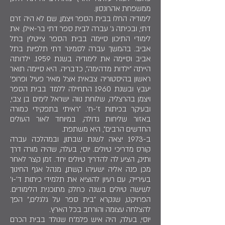
ממשפחת אהרונסון.
לימודיה החלו בבית הספר ויצמן, שם לא היה זרם
דתי, ובכיתה ג' עברה לבית ספר דתי בר-אילן. את
לימודי התיכון סיימה בבית הספר צייטלין בתל
אביב. בהמשך עברה לסמינר דתי תלפיות בתל
אביב וסיימה את לימודיה בשנת 1959. ילדותה
הייתה "ילדות מדהימה", כדבריה. היא סיימה תואר
ראשון בהיסטוריה צבאית אצל מאיר פעיל ופרופ'
יעבץ ובשנת 1960 התחילה ללמד בבית הספר
ויצמן בהרצליה, שלוחת נווה ישראל לימים בן צבי,
ובעיקר בכיתות ז'-ח'. "ראיתי בתפקידי כמורה
באזור שליחות גדולה, במיוחד לאור העולים
החדשים הרבים", היא משתפת.
ב-1973 יצאה לשנת שבתון, ובמהלכה עברה
קורס מדריכי טיולים. יוסי, בעלה, שהיה מורה דרך
ותיק, הציע לה להדריך טיולים יחד. זמן קצר לאחר
מכן פנה אליה ישעיהו קשתן, מנהל אגף החינוך
בעירייה, עם רעיון להוציא את תלמידי כיתות ד'-ו'
לשישה טיולים בשנה כחלק מתוכנית הלימודים.
הפרויקט, שנקרא "בית ספר על גלגלים," הפך
להצלחה עצומה והורחב בכל הארץ.
יוסי, בעלה, היה איש פלמ"ח שנולד בבית הכרם