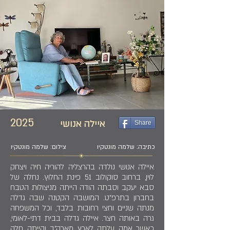
2025
איילה אנושי
Share
כתיבה: שלמה מונטקיו
צילום: שלמה מונטקיו
איילה אנושי נולדה בהרצליה להוריה חיה ויצחק
לוין, ברחוב סוקולוב 51 פינת החלוץ. נחלה של
סבא יעקב וסבתה הודה הייתה מניצולות הטבח
בחברון בתרפ"ט. המושבה הקטנה שבה גדלה
מנתה שניים וחצי רחובות בלבד, וכל המשפחה
גרה באותה חצר. איילה גדלה בבית דתי-לאומי,
כאשר אמה עלתה לארץ מארה"ב והייתה חלק