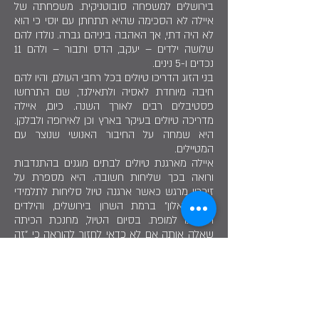
בירושלים למשפחה סובוטניקית. משפחתה של
איילה לא הסכימה שהיא תתחתן עם יוסי כי הוא
לא היה דתי, אך האהבה ביניהם גברה. נולדו להם
שלושה ילדים – יעקב, הדס ותבור – ולהם 11
נכדים ו-5 נינים.
בני הזוג הדריכו טיולים בכל רחבי העולם, והיו להם
חיבה מיוחדת לאסיה ולתאילנד, שם התרחשו
פסטיבלים רבים לאורך השנה. כיום, איילה
מדריכה טיולים בעיקר בארץ וכן לאירופה ולבלקן.
היא שמחה על החיבור האנושי שנוצר עם
המטיילים.
איילה מארגנת טיולים לבתים מוגנים בהתנדבות
ורואה בכך שליחות חשובה. היא מספרת על
זיכרון מרגש כאשר ארגנה טיול סליחות לתלמידי
תיכון "אלון" ברמת השרון בירושלים, והילדים
התנהגו למופת. בסיום הטיול, מחנכת הכיתה
שאלה אותה אם לא כדאי לחזור להוראה כי "זה
בדמיך". איילה חייכה ושיתפה כי היא מתכננת
להמשיך להדריך ולהיות מורת דרך במשך שנים
רבות.