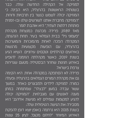
למוזיקה אל הקהילה החדשה שלה. כבר
בשנותיה הראשונות בהרצליה, היא הבינה כי
המוזיקה יכולה לשמש כגשר בין תרבויות ודורות.
"המוזיקה מחברת אותנו לשורשים שלנו ובו-זמנית
פותחת דלתות לעתיד," היא אוהבת לומר.
מאז 1989, פרידה מכהנת כמנצחת מקהלת
"פעמוני גיל" בבית הגמלאי בעיר. תחת הנהגתה,
המקהלה הפכה לאחת מהמוכרות והמוערכות
בהרצליה, עם הופעות מקצועיות מרגשות
באירועים קהילתיים וטקסים עירוניים. השיא הגיע
בשנת 2019, כאשר מקהלתה הוזמנה להופיע
באירוע חגיגות שחרור הבסטיליה מטעם שגרירות
צרפת בישראל.
פרידה לא הסתפקה במקהלה אחת. היא הקימה
גם את מקהלת המורים הגמלאים בהרצליה ופעלה
כמורה למוזיקה לילדים ולמבוגרים כאחד. במשך
עשור עבדה במעון "לבצלר", שמתמחה במתן
מענה לאנשים עם מוגבלויות. "המוזיקה יכולה
להגיע למקומות שמילים לא מגיעות אליהם," היא
מסבירה את הגישה הטיפולית שלה.
בשנת 2015 היא נרתמה באופן יוצא דופן להפקת
האירוע המיוחד "לחלום מקום", לציון 25 שנות