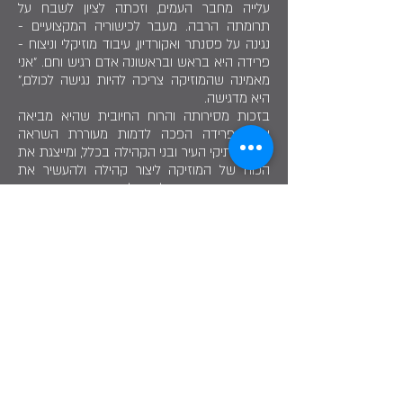
עלייה מחבר העמים, וזכתה לציון לשבח על
תרומתה הרבה. מעבר לכישוריה המקצועיים -
נגינה על פסנתר ואקורדיון, עיבוד מוזיקלי וניצוח -
פרידה היא בראש ובראשונה אדם רגיש וחם. "אני
מאמינה שהמוזיקה צריכה להיות נגישה לכולם,"
היא מדגישה.
בזכות מסירותה והרוח החיובית שהיא מביאה
עמה, פרידה הפכה לדמות מעוררת השראה
בקרב ותיקי העיר ובני הקהילה בכלל, ומייצגת את
הכוח של המוזיקה ליצור קהילה ולהעשיר את
החיים התרבותיים של הרצליה.
גבירתי המנצחת
פרידה ברקובסקי