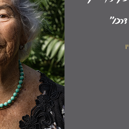
דרכו״
ן