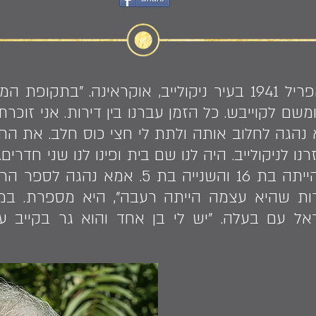
בלה אקסיוננקו נולדה באפריל 1941 בעיר ניקולייב, אוקרא
ומשם לקוייבש. כל הזמן עברנו בין דירות. אני ז
א נהגה לחלוב אותה ולתת לי חצי כוס חלב. את ה
היו לי שתי אחיות: אחת הייתה בת 16 והשנ
תה לישראל עם בעלה. "יש לי בן אחד והוא גר בקייב 