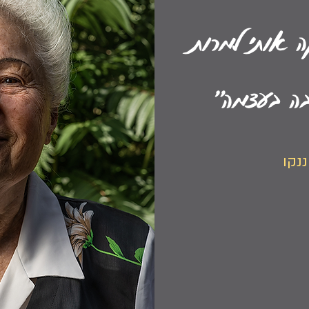
 אותי למרות
בה בעצמה״
נקו