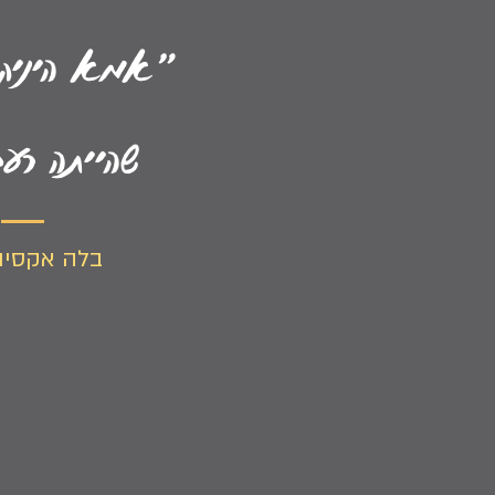
״אמא היניקה
שהייתה רע
בלה אקסיונ