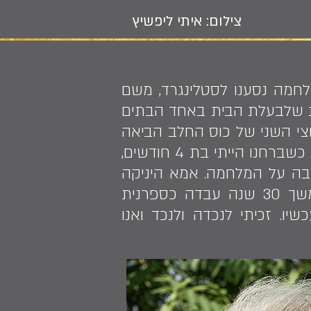
צילום: איתי ליפשיץ
ינה. "בתקופת המלחמה נסענו לסטלינגרד, משם
וכרת שלבעלת הבית באחד הבתים
חצי השני של כוס החלב הביאה
לבת שלה. בשנת 1944 חזרנו לניקולייב. היה לנו שם בית ופינו לנו שני חדרים. כשברחנו הייתי בת 4 חודשים,
ייה בת 5. אמא נהגה לספר הרבה על המלחמה. אמא היניקה
אותי עד גיל שנתיים למרות שהיא עצמה הייתה רעבה", היא מספרת. במשך 30 שנה עבדה כספרנית
עכשיו. זכיתי לנכדה ולנכד ואנו