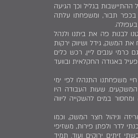
התיישבות בגליל וכך הגיעה
י בכפר תבור, ומשפחתו עלתה
בעפולה.
אחרי שאביו נפטר, והחלטנו לבנות פה את ביתנו ולנהל
 את המשק, גידל ושיווק ירקות
ם כרמי ענבים ליין, רכש כלים
פעיל באגודה החקלאית ובוועד
י משפחתנו התנהלו לפי ימי
 המשקעים. שעות העבודה היו
ומחסור במים להשקייה ליווה
ריזה וניהול חצר המשק, וכמו
י לדר ולפתן פירות, משזיפי
תי זיתים ירוקים ועוד. תמיד