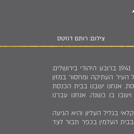
צילום: רותם דוזטס
"האדמה של תבור פורייה ומבורכת", מספרת שושנה כהן. היא נולדה בשנת 1941 ברובע היהודי בירושלים.
ל העיר העתיקה ומחסור במזון
ת. אנחנו ישבנו בבית הכנסת
וישבו בו כשנה. אנחנו עברנו
אי בגליל העליון והיא הגיעה
שה, יליד 1933, נפטר בשנת 2011. הוא קבור בבית העלמין בכפר תבור לצד