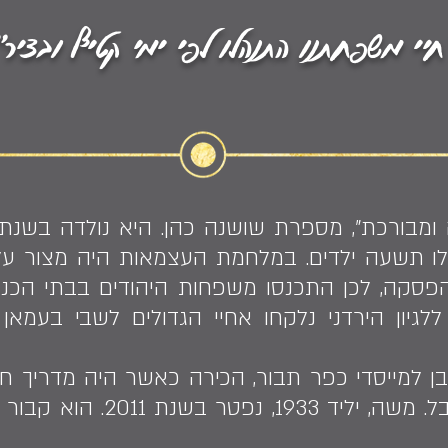
חיי משפחתנו התנהלו לפי ימי קטיף ובציר״
גידלו תשעה ילדים. במלחמת העצמאות היה מצור ע
הפסקה, לכן התכנסו משפחות היהודים בבתי הכנס
ללגיון הירדני נלקחו אחיי הגדולים לשבי בעמאן 
 למייסדי כפר תבור, הכירה כאשר היה מדריך חקל
לביקור משפחתי בכפר יובל. מ