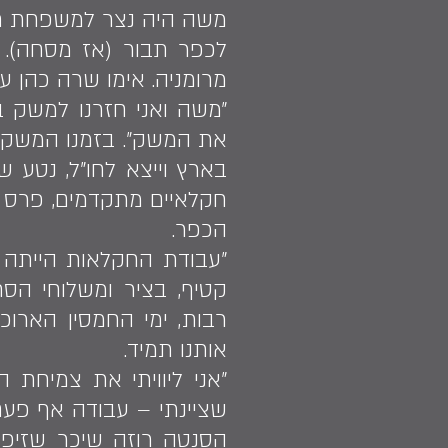
משה היה נצר למשפחת חל
לכפר תבור (אז מסחה). א
מרומניה. אימו שרה כהן 
את המשק״. בזמנו המשק כל
בארץ וייצא לחו"ל, נטע ש
חקלאיים מתקדמים, פרס מ
הכפר.
״עבודת החקלאות הייתה 
קטיף, בציר ומשלוחי הסח
רבות, ימי החמסין הארוכ
אותנו תמיד.
״אני ליוויתי את צמיחת ה
שציינתי – עבודה אף פעם
הסנטה רוזה שיכר שזיפים,