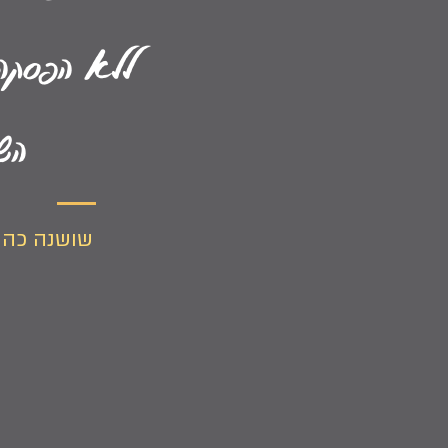
ללא הפסקה 
הש
שושנה כהן