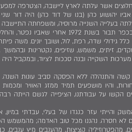
וצים אשר עלתה לארץ ליישבה, הצטרפה למפעל ה
ביו יהושוע כהן (בנו של דוד כהן) היה דור שנ
עלתה בעלייה השנייה מרוסיה, ומשפחתה התיישבה 
״משה ואני חזרנו למשק בכפר תבור בשנת 1972 
ל גידולי שדה, רפת, לול, ושובך יונים. משה פיתח
קדים, זיתים, משמש, שזיפים, נקטרינות ובהמשך ג
ערכות השקייה ובנה סככות לציוד, ובמקביל היה 
קשה והתנהלה ללא הפסקה סביב עונות השנה. חי
ורות, והיו מושפעים תמיד ממזג האוויר ומכמות
ים הקשו על עבודתנו, הציפייה לגשם הייתה רבה 
משק והייתי עזר כנגדו של בעלי, עבדתי במיון, א
 לא חסרה. נהננו מכל טוב האדמה; מהמשמש הכנת
 מהפטרוזיליה קציצות, מהענבים מיץ ענבים, כבש