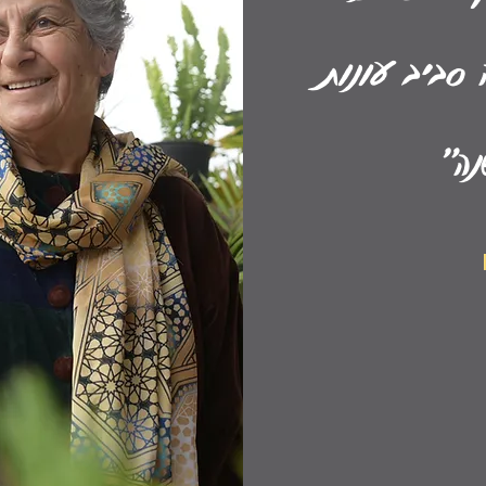
סביב עונות
נה״