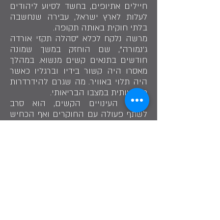
חיילים אתיופים, בחשד לסיוע ליהודים
לעלות לארץ ישראל, עבירה שנחשבה
בלתי חוקית באותה תקופה.
מרשה נלקח לכלא "סהלה תקזי אורדה
ג'נמורה", שם הוחזק במשך שמונה
חודשים בתנאים קשים מנשוא. במהלך
מאסרו היה קשור בידיו וברגליו כאשר
היה תלוי באוויר. מה שגרם להידרדרות
משמעותית במצבו הבריאותי.
למרות העינויים הקשים, הוא סרב
לשתף פעולה עם החוקרים ואף הכחיש
את פועלו, מתוך נאמנות לעמו ולחלומו.
סיפורו של בעלה שלקה מרשה נגדו ז"ל
הוא עדות לכוח, לנחישות ולדבקותה
במטרה, גם כשכל הסיכויים היו נגדו.
הוא הקריב את גופו ובריאותו למען
חלום העלייה לירושלים. בשנת 2015
הכירה מדינת ישראל במרשה נגדו
כאסיר ציון וזאת לאור כליאתו שנבעה
סיפור חייו של סלו אספאו הוא סיפור