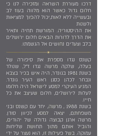
דרכו מעוררת השראה ומזכירה לנו כי
חלום גדול כאשר הוא מלווה בעוז לב
ובעשייה ללא לאות,יכול להפוך למציאות
ולשנות
את ההיסטוריה. המורשת תחיה ותאיר
את הדרך לדורות הבאים חלום ירושלים
בלב וצעדים נחושים אל הגשמתו.
קשנס נגדו מספרת את סיפורה של
בעלה, שלקה מרשה נגדו ז"ל, שנולד
בשנת 1981 בגונדר, היה איש בכיר בצבא
ונבחר לכהן כסגן ראש העיר גונדר.
המניע העיקרי למסע לישראל היה חלומו
לעלות לירושלים, חלום שעיצב את כל
חייו.
בשנת 1988 , מרשה, יחד עם קשנס ובני
משפחתם, יצאה למסע לכיוון סודן.
מרשה ארגן קבוצה גדולה של יהודים,
והוביל אותם מתוך תחושת שליחות
עמוקה. בשל פעילות זו, הוא נעצר על ידי