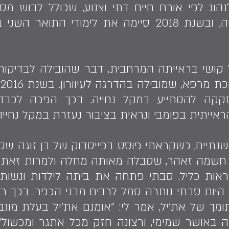
לבחיר ליבה סאלח בדרייה, ובשנת 2018 סיימה את לי
קושי בראייתה המרחבית, דבר שהובילה לבדיקות
זקקה להסתייע במקל נחייה. בכך הפכה לכבד
ייתית בפומבי ונראית בציבור נעזרת במקל נחייה ל
 שנתיים, כשקראתי פוסט בפייסבוק של בן זוגה שסי
חשמה זאהר, שסבלה מאותה מחלה ולמרות זאת ה
אות כליל. סבתי פתחה את ביתה לילדות ונשות
יום סבתי נותרה סמל לרבים מבני הכפר. בכך ראיתי
תומך של את'יל, אמר לי: "אומנם את׳יל בעלת מו
ה באושר שמימי, ורצונה חזק מכל אתגר ומכשול".