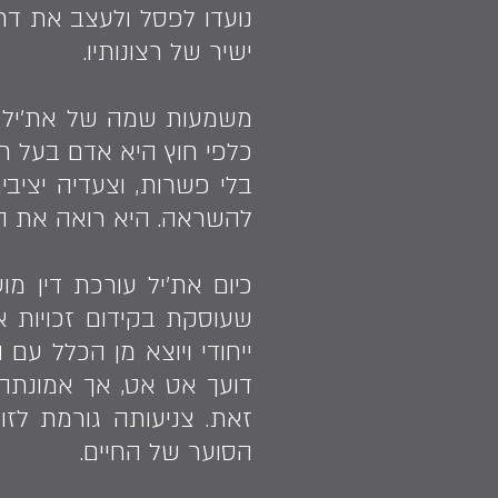
נועדו לפסל ולעצב את דר
ישיר של רצונותיו.
משמעות שמה של את׳יל היא
כלפי חוץ היא אדם בעל חז
בלי פשרות, וצעדיה יציב
להשראה. היא רואה את ה
כיום את'יל עורכת דין מ
שעוסקת בקידום זכויות א
ייחודי ויוצא מן הכלל עם
דועך אט אט, אך אמונתה
זאת. צניעותה גורמת לזו
הסוער של החיים.