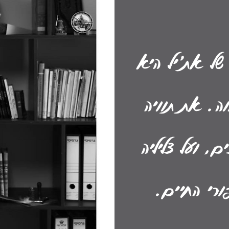
של את׳יל היא
וה. את תוויה
, ועל צליליה
ורי החיים.