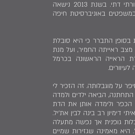
חזרה בתשובה, והחלה לנהוג לפי אורח חיים דתי וצנוע, שכולל לבוש מסורתי דתי. בשנת 2013 נישאה
מודי התואר השני במשפטים באוניברסיטת חיפה
 בסופן התברר כי היא סובלת
ממחלה גנטית נדירה חשוכת מרפא, שמובילה בהדרגה לעיוורון. בשנת 2016 מצב ראייתה החמיר, ועל מנת
ת הראייה הראשונה בכרמל
עיוורים.
פר על מוגבלותה. זה הזכיר לי
תחתנה, הביאה ילדים ולמדה
 הכפר ולימדה אותן את הדת
 דימיון רב בינה לבין את'יל.
גבלות גופנית אך נפשה מתעלה
 היא מאמינה שגזירות שמיים