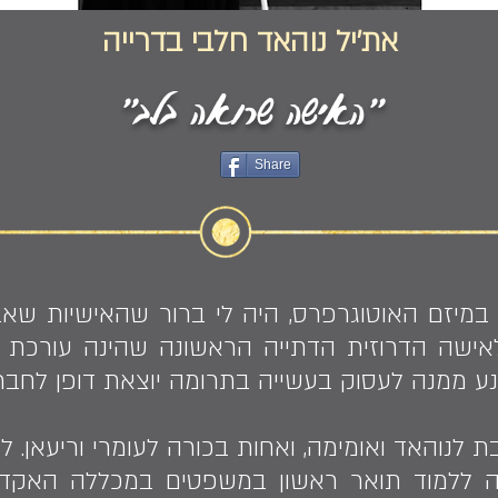
את׳יל נוהאד חלבי בדרייה
"האישה שרואה בלב"
Share
במיזם האוטוגרפרס, היה לי ברור שהאישיות שא
אישה הדרוזית הדתייה הראשונה שהינה עורכת ד
נע ממנה לעסוק בעשייה בתרומה יוצאת דופן לחבר
ל נולדה ב-2.8.1992 , בת לנוהאד ואומימה, ואחות בכורה לעומרי 
 ללמוד תואר ראשון במשפטים במכללה האקדמית