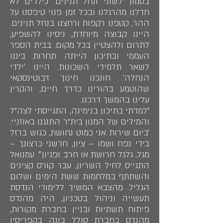
בסמוך לשוני ונחל תנינים. כילדים לא
חדלנו מהרגלנו ובכל זמן פנוי טיפסנו על
ההר, קטפנו רקפות ורחצנו בנחל תנינים.
היינו קבוצה מיוחדת, ניסינו להשפיע,
לתרום ולהצטיין בכל מקום. בבית הספר
העממי ובתיכון הייתה תחרות ביננו
לשאר תלמידי השכונות. היינו ׳ילדי
הנחלה׳. חונכנו חינוך ז'בוטינסקאי
שהוטמע בהורינו כדרך חיים, והקרין
עלינו בהמשך דרכנו.
״למדתי בתיכון בנימינה, התגייסתי לצה"ל
והמילים של המנון בית"ר התנגנו באוזניי:
׳ביום שירות אני כמוט נחושת, כגוש ברזל
בידי נפח ושמו – ציון, חרשני כרצונך –
מגל, גלגל חרושת או חרב ופגיון׳״. עמנואל
התגייס לחיל השריון, עבר קורס קצינים
והשתתף במלחמות ששת הימים ושלום
הגליל. מהצבא המשיך ללימודי הנדסת
תעשייה וניהול בטכניון, היה מהנדס
פיתוח תשתיות ובניין בחברת מקורות,
מהנדס בחברת סולל בונה בקפריסין