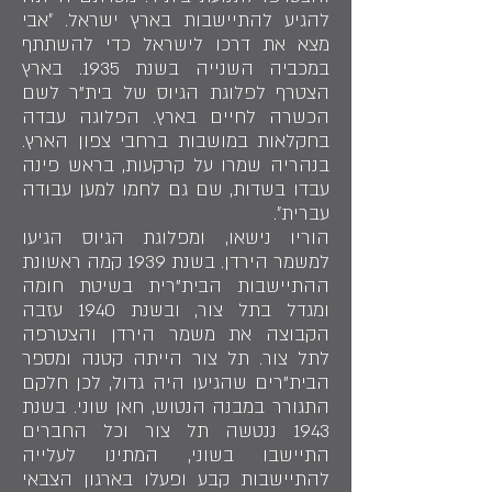
להגיע להתיישבות בארץ ישראל. ״אבי
מצא את דרכו לישראל כדי להשתתף
במכביה השנייה בשנת 1935. בארץ
הצטרף לפלוגת הגיוס של בית"ר לשם
הכשרה לחיים בארץ. הפלוגה עבדה
בחקלאות במושבות ברחבי צפון הארץ.
בנהריה שמרו על קרקעות, בראש פינה
עבדו בשדות, שם גם לחמו למען עבודה
עברית״.
הוריו נישאו, ומפלוגת הגיוס הגיעו
למשמר הירדן. בשנת 1939 קמה ראשונת
ההתיישבות הבית"רית בשיטת חומה
ומגדל בתל צור, ובשנת 1940 עזבה
הקבוצה את משמר הירדן והצטרפה
לתל צור. תל צור הייתה קטנה ומספר
הבית"רים שהגיעו היה גדול, לכן חלקם
התגורר במבנה הנטוש, חאן שוני. בשנת
1943 ננטשה תל צור וכל החברים
התיישבו בשוני, המתינו לעלייה
להתיישבות קבע ופעלו בארגון הצבאי