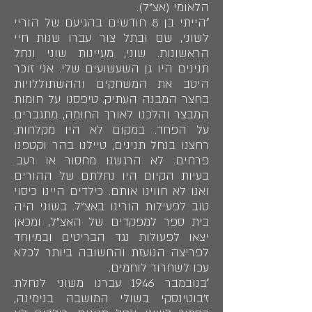
הלאומי (אצ"ל).
״הייתי בן 8 חודשים בהגיעם של הוריי
לשוני, שם ובתל צור עברו שנות חיי
הראשונות. שוני, מעיינות שוני ונחל
תנינים היו גן השעשועים שלי. אני זוכר
היטב את המשחקים וההשתוללויות
בחצר המבנה העתיק. טיפסנו על חומות
המבצר והלכנו לאורך החומה, מתגברים
על הפחד. במקום לא היו מקלחות,
רחצנו בנחל תנינים, טיילנו בהר וקטפנו
פרחים. לא הרגשנו מחסור או רעב.
בעיות הקיום היו נחלתם של ההורים
ואנו לא חווינו אותם. כילדים היינו כיסוי
טוב לפעילות הורינו באצ"ל. בשוני היה
בית ספר למפקדים של האצ"ל, ומכאן
יצאו לפעולות נגד הבריטים ובמיוחד
לפריצה הנועזת והחשובה ביותר לכלא
עכו לשחרור לוחמים.
״בנובמבר 1946 עברנו משוני לנחלת
ז'בוטינסקי בשולי המושבה בנימינה,