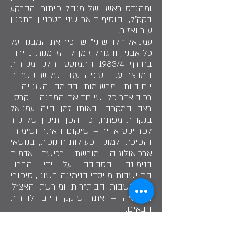
ומהנדס ראשי של מנהל פיתוח הקרקע
בקק״ל, והוסיף תואר שני בטכניון בתכנון
עיר ואזור.
עמנואל "ילד שוני", שהכיר את המבנה על
כל אבניו, והגורל זימן לו הזדמנות נדירה:
בחורף 1983/4 התמוטטו חלק מקירות
המבצר עקב סופה עזה. שלוש קשתות
ייחודיות ומרשימות בקומה השנייה –
רכיב אדריכלי שייחד את המבנה – קרסו.
רצה המקרה ובאותו זמן היה עמנואל
בנקודת מפתח, וכך הפך תיקון של קיר
לפרויקט אדיר – שיקום האתר ושימורו,
והפיכתו למוקד פעילות חינוכית, בנושאי
ארכיאולוגיה ומורשת: רכישת אדמות
בנימינה והסביבה על ידי הברון,
התיישבות מייסדי בנימינה בשוני, סיפורי
ההתיישבות הבית"רית ומורשת האצ"ל.
התוצאה – אתר שוקק חיים לדורות
הבאים.
״זכיתי להגשים את חלומם של הוריי,