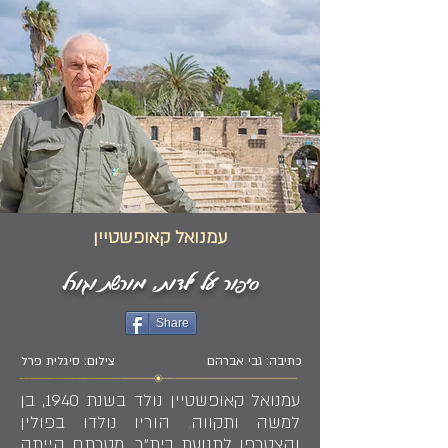
עמנואל קאופשטיין
סיפור על ילדות, מורשת וגורל
Share
כתיבה: גבי אברהם
צילום: סיגלית פרל
עמנואל קאופשטיין נולד בשנת 1940, בן
למשה ותקווה. הוריו נולדו בפולין
והצטרפו לתנועת בית"ר. מטרתם הייתה