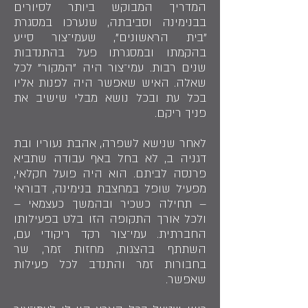
המדריך המבוקש ביותר לסיורים
בבנימינה וסביבתה, שנערכו במסגרת
"בית הראשונים", שעמי־צור סייע
בהקמתו ובמסגרתו פעל בהתנדבות
שנים רבות. עמי־צור היה "המקור" לכל
שאלה. האיש שאפשר היה לפנות אליו
בכל עת ובכל נושא מבלי שישיב את
פניך ריקם.
לאחר שנישא לשפרה, אהבת נעוריו ובת
דגניה ב, לא בחל באף עבודה שתביא
פרנסה לביתם. הוא היה פועל חקלאי,
מפעיל שופל במחצבת בנימינה, דבוראי
– תחילה כשכיר ובהמשך כעצמאי –
ולכל אורך התקופה הזו בלט בפעילותו
החברתית. עמי־צור רקד ריקודי עם,
השתתף בהצגות, מחזות זמר, שר
בחבורות זמר והתנדב לכל פעילות
שאפשר.