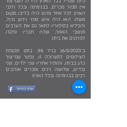
כיוון שטייל בכל הארץ היו לו לעמי־צור
אין ספור מכרים, בבנימינה ובכל רחבי
הארץ. לכל אחד מהם היה בליבו מקום
משלו. הוא היה איש ספר וידען גדול,
והפליא בסיפוריו לתאר גם את הערבים
תושבי האזור, שהיו חבריו ופקדו
לפרקים את ביתו.
ב־16/3/2023 בגיל 96, בזמן תקופת
הצילומים לתערוכה זו, נפטר עמי־צור
כהן בביתו, והותיר אחריו שני ילדים, שני
נכדים, שלושה נינים ומכרים אוהבים
רבים בבנימינה ובכל הארץ.
שתף בסיפור
״בכל מקום הותיר עמי־צור רושם עז עם