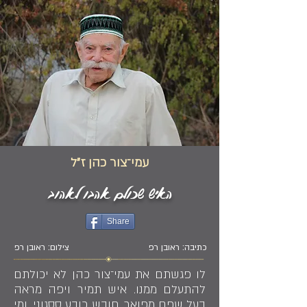
עמי־צור כהן ז״ל
האיש שכולם אהבו לאהוב
Share
כתיבה: ראובן רפ
צילום: ראובן רפ
לו פגשתם את עמי־צור כהן לא יכולתם
להתעלם ממנו. איש תמיר ויפה מראה
בעל שפם מפואר, חובש כובע ססגוני. ומי