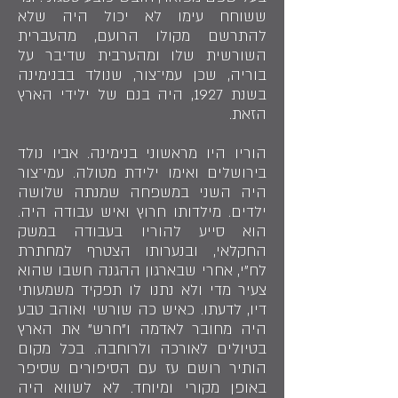
ששוחח עימו לא יכול היה שלא
להתרשם מקולו הרועם, מהעברית
השורשית שלו ומהערבית שדיבר על
בוריה, שכן עמי־צור, שנולד בבנימינה
בשנת 1927, היה בנם של ילידי הארץ
הזאת.
הוריו היו מראשוני בנימינה. אביו נולד
בירושלים ואימו ילידת מטולה. עמי־צור
היה השני במשפחה שמנתה שלושה
ילדים. מילדותו חרוץ ואיש עבודה היה.
הוא סייע להוריו בעבודה במשק
החקלאי, ובנערותו הצטרף למחתרת
לח"י, אחרי שבארגון ההגנה חשבו שהוא
צעיר מדי ולא נתנו לו תפקיד משמעותי
דיו, לדעתו. כאיש כה שורשי ואוהב טבע
היה מחובר לאדמה ו"חרש" את הארץ
בטיולים לאורכה ולרוחבה. בכל מקום
הותיר רושם עז עם הסיפורים שסיפר
באופן מקורי ומיוחד. לא לשווא היה