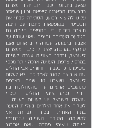
1960, בתקופה שבה רוב יהודי מצרים
כבר עזבו. התארגנו ליציאה, וכיוון שנאסר
עלינו להוציא רכוש, הסתירה סבתי את
תכשיטיה בקופסאות מתכת עם ריבה
תוצרת ביתית. בין החפצים הייתה גם
הטבעת העתיקה והיפה שאני עונדת על
אצבעי בתמונה, עשויה זהב אדום ואבן
טורקיז במרכזה. יצאנו להפלגה ממצרים
לישראל, ובדרך האונייה עצרה לעגינה
במרסיי, צרפת. העגינה ארכה יותר מכפי
ששיערנו, כי כעבור חודשיים אבי החליט
שהוא רוצה להגר לאמריקה ולא לעלות
לישראל. נשארנו 10 שנים בצרפת
כתושבים ארעיים עד שהמחלוקת בין
הוריי נפתרה.אימי החליטה שכדי
שנעלה לישראל יש לעשות מעשה –
לשלוח את אחד הילדים בעליית הנוער.
בתור האחות הבכורה, נבחרתי אני
למשימה. הסיבה השנייה שנבחרתי
הייתה שאימי פחדה שאם אתבגר