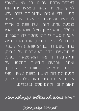
בצרפת אתחתן עם גוי. כך יצא שהגעתי
לארץ בעליית הנוער ב־1968, יחד עם
המון ילדי עולים שהוריהם טרם עלו,
לפנימיית עלייה בשם אלוני יצחק אשר
בגבעת עדה. הוריי עלו שנתיים אחרי
ב־1970, ובא לציון גואל.כשהגיעה לארץ
אימי חיפשה לי חתן מהקהילה המצרית.
הכירו לי שני בחורים, אחד מהם היה
בחור בשם דוד, בן 24, שהגיע לארץ בגיל
9 חודשים וכבר ידע עברית על בוריה,
והיה בלונדיני ונאה. הוא מצא חן בעיני,
ואחרי ארבעה חודשים החלטנו על
חתונה בתנאי אחד – שנגור ליד הים. כך
הגענו לחולות ראשון בשנת 1972, ומאז
אנחנו כאן. פה גידלנו את שלושת ילדינו,
תאומות ובן, ולהם נוספו 11 נכדים.
״סבתי הסתירה את תכשיטיה בקופסאות מתכת
עם ריבה תוצרת ביתית״